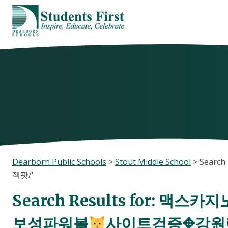
Skip
to
content
Dearborn Public Schools
>
Stout Middle School
>
Sear
잭팟/'
Search Results for:
맥스카지노
보성파워볼
사이트검증✥강원